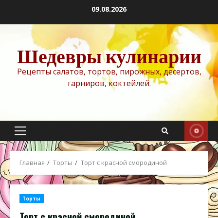
Перейти
09.08.2026
к
содержимому
Шедевры кулинарии
Рецепты салатов, тортов, пирожных, десертов,
гарниров, коктейлей.
Основное
меню
Главная
Торты
Торт с красной смородиной
Торты
Торт с красной смородиной