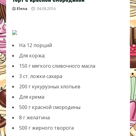
Elena
04.09.2016
На 12 порций
Для коржа;
150 г мягкого сливочного масла
3 ст. ложки сахара
200 г кукурузных хлопьев
Для крема:
500 г красной смородины
8 г желатина
500 г жирного творога