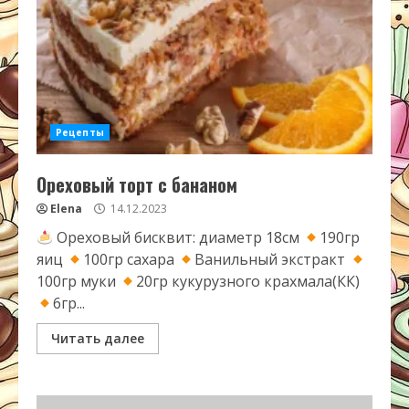
Рецепты
Ореховый торт с бананом
Elena
14.12.2023
Ореховый бисквит: диаметр 18см
190гр
яиц
100гр сахара
Ванильный экстракт
100гр муки
20гр кукурузного крахмала(КК)
6гр...
Читать далее