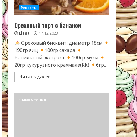
Рецепты
Ореховый торт с бананом
Elena
14.12.2023
Ореховый бисквит: диаметр 18см
190гр яиц
100гр сахара
Ванильный экстракт
100гр муки
20гр кукурузного крахмала(КК)
6гр...
Читать далее
1 мин чтения