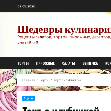
Перейти
07.08.2026
к
содержимому
Шедевры кулинари
Рецепты салатов, тортов, пирожных, десертов,
коктейлей.
ТОРТЫ
ПИРОЖНЫЕ
САЛАТЫ
ВЫПЕЧКА
КО
Главная
Торты
Торт с клубникой
Торты