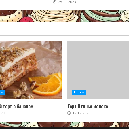
25.11.2023
ты
Торты
 торт с бананом
Торт Птичье молоко
023
12.12.2023