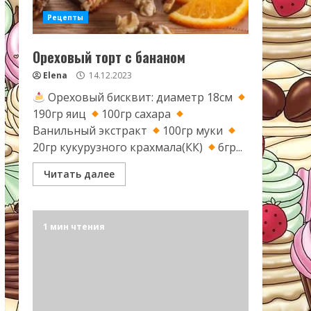
Рецепты
Ореховый торт с бананом
Elena
14.12.2023
Ореховый бисквит: диаметр 18см
190гр яиц
100гр сахара
Ванильный экстракт
100гр муки
20гр кукурузного крахмала(КК)
6гр...
Читать далее
1 мин чтения