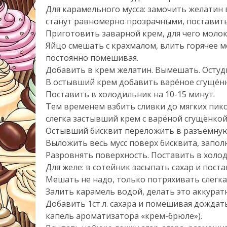
Для карамельного мусса: замочить желатин 
станут равномерно прозрачными, поставить
Приготовить заварной крем, для чего молок
Яйцо смешать с крахмалом, влить горячее м
постоянно помешивая.
Добавить в крем желатин. Вымешать. Остуд
В остывший крем добавить варёное сгущённ
Поставить в холодильник на 10-15 минут.
Тем временем взбить сливки до мягких пико
слегка застывший крем с варёной сгущёнкой
Остывший бисквит переложить в разъёмную
Выложить весь мусс поверх бисквита, запо
Разровнять поверхность. Поставить в холоди
Для желе: в сотейник засыпать сахар и пост
Мешать не надо, только потряхивать слегка
Залить карамель водой, делать это аккуратн
Добавить 1ст.л. сахара и помешивая дождат
капель ароматизатора «крем-брюле»).