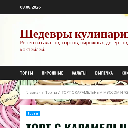
Перейти
08.08.2026
к
содержимому
Шедевры кулинари
Рецепты салатов, тортов, пирожных, десертов,
коктейлей.
ТОРТЫ
ПИРОЖНЫЕ
САЛАТЫ
ВЫПЕЧКА
КО
Главная
Торты
ТОРТ С КАРАМЕЛЬНЫМ МУССОМ И Ж
Торты