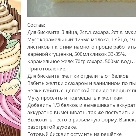
Состав:
Для бисквита: 3 яйца, 2ст.л. сахара, 2ст.л. мук
Мусс карамельный: 125мл молока, 1 яйцо, 1ч.л
листиков т.к. с ним намного проще работать
варёной сгущёнки, 500мл сливок 33-35%,
Карамельное желе: 70гр сахара, 500мл воды, 1ч
Приготовление:
Для бисквита: желтки отделить от белков.
Взбить желтки с сахаром и ванилином по пы
Белки взбить с щепоткой соли до твёрдых п
Муку просеять и подмешать к желткам.
Добавить 1/3 белков и вымешивать аккуратн
аккуратно вымешивать, так же поступить и с
Выложить тесто в разъёмную форму. Выпека
разогретой духовке.
Готовый бисквит остудить на решётке.