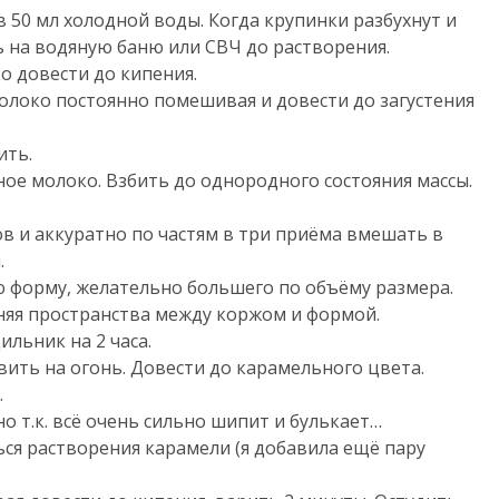
в 50 мл холодной воды. Когда крупинки разбухнут и
 на водяную баню или СВЧ до растворения.
о довести до кипения.
олоко постоянно помешивая и довести до загустения
ить.
ое молоко. Взбить до однородного состояния массы.
в и аккуратно по частям в три приёма вмешать в
.
 форму, желательно большего по объёму размера.
лняя пространства между коржом и формой.
льник на 2 часа.
авить на огонь. Довести до карамельного цвета.
.
о т.к. всё очень сильно шипит и булькает…
ься растворения карамели (я добавила ещё пару