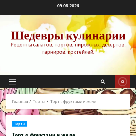
Перейти
09.08.2026
к
содержимому
Шедевры кулинарии
Рецепты салатов, тортов, пирожных, десертов,
гарниров, коктейлей.
Основное
меню
Главная
Торты
Торт с фруктами и желе
Торты
Торт с фруктами и желе