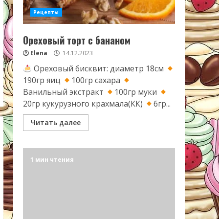
Рецепты
Ореховый торт с бананом
Elena
14.12.2023
Ореховый бисквит: диаметр 18см
190гр яиц
100гр сахара
Ванильный экстракт
100гр муки
20гр кукурузного крахмала(КК)
6гр...
Читать далее
1 мин чтения