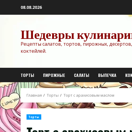
Перейти
08.08.2026
к
содержимому
Шедевры кулинари
Рецепты салатов, тортов, пирожных, десертов,
коктейлей.
ТОРТЫ
ПИРОЖНЫЕ
САЛАТЫ
ВЫПЕЧКА
КО
Главная
Торты
Торт с арахисовым маслом
Торты