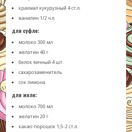
крахмал кукурузный
4
ст.л.
ванилин
1/2
ч.л.
для суфле:
молоко
300
мл
желатин
40
г
белок яичный
4
шт.
сахарозаменитель
сок лимона
для желе:
молоко
700
мл
желатин
20
г
какао-порошок
1,5-2
ст.л.