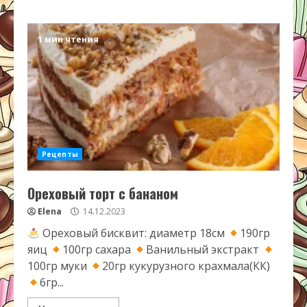
1 мин чтения
Рецепты
Ореховый торт с бананом
Elena
14.12.2023
Ореховый бисквит: диаметр 18см
190гр
яиц
100гр сахара
Ванильный экстракт
100гр муки
20гр кукурузного крахмала(КК)
6гр...