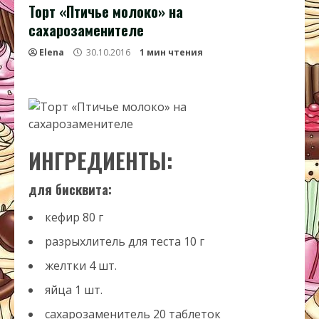
Торт «Птичье молоко» на
сахарозаменителе
Elena
30.10.2016
1 мин чтения
ИНГРЕДИЕНТЫ:
для бисквита:
кефир
80
г
разрыхлитель для теста
10
г
желтки
4
шт.
яйца
1
шт.
сахарозаменитель
20
таблеток