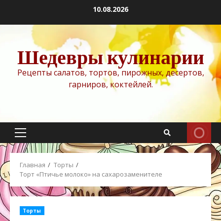
Перейти
10.08.2026
к
содержимому
Шедевры кулинарии
Рецепты салатов, тортов, пирожных, десертов,
гарниров, коктейлей.
Основное
меню
Главная
Торты
Торт «Птичье молоко» на сахарозаменителе
Торты