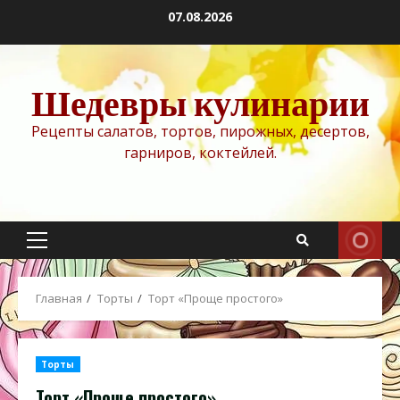
Перейти
07.08.2026
к
содержимому
Шедевры кулинарии
Рецепты салатов, тортов, пирожных, десертов,
гарниров, коктейлей.
Основное
меню
Главная
Торты
Торт «Проще простого»
Торты
Торт «Проще простого»