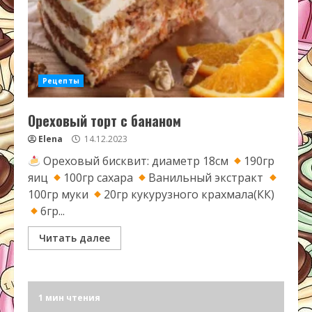
Рецепты
Ореховый торт с бананом
Elena
14.12.2023
Ореховый бисквит: диаметр 18см
190гр
яиц
100гр сахара
Ванильный экстракт
100гр муки
20гр кукурузного крахмала(КК)
6гр...
Читать далее
1 мин чтения