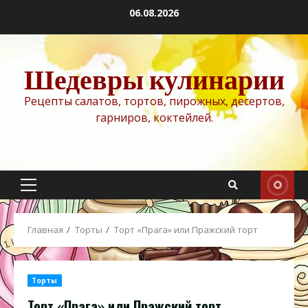
Перейти
06.08.2026
к
содержимому
Шедевры кулинарии
Рецепты салатов, тортов, пирожных, десертов,
гарниров, коктейлей.
Основное
меню
Главная
Торты
Торт «Прага» или Пражский торт
Торты
Торт «Прага» или Пражский торт