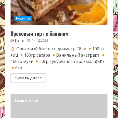
Рецепты
Ореховый торт с бананом
Elena
14.12.2023
Ореховый бисквит: диаметр 18см
190гр
яиц
100гр сахара
Ванильный экстракт
100гр муки
20гр кукурузного крахмала(КК)
6гр...
Читать далее
1 мин чтения