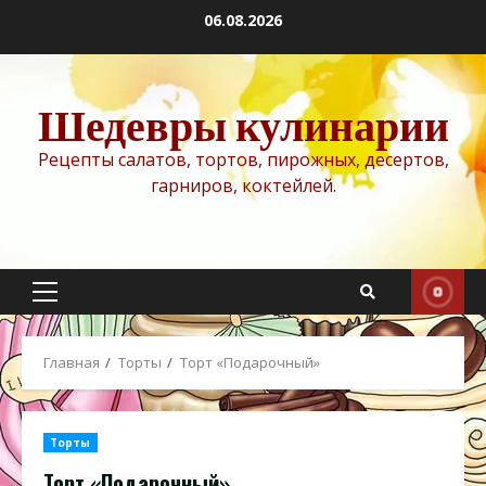
Перейти
06.08.2026
к
содержимому
Шедевры кулинарии
Рецепты салатов, тортов, пирожных, десертов,
гарниров, коктейлей.
Основное
меню
Главная
Торты
Торт «Подарочный»
Торты
Торт «Подарочный»