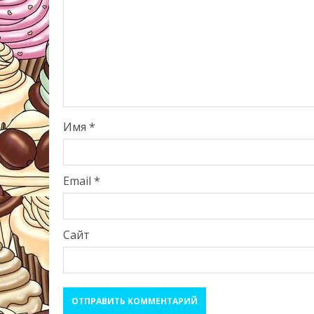
Имя
*
Email
*
Сайт