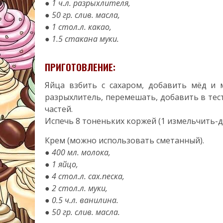
● 1 ч.л. разрыхлителя,
● 50 гр. слив. масла,
● 1 стол.л. какао,
● 1.5 стакана муки.
ПРИГОТОВЛЕНИЕ:
Яйца взбить с сахаром, добавить мёд и 
разрыхлитель, перемешать, добавить в тесто
частей.
Испечь 8 тоненьких коржей (1 измельчить-д
Крем (можно использовать сметанный).
● 400 мл. молока,
● 1 яйцо,
● 4 стол.л. сах.песка,
● 2 стол.л. муки,
● 0.5 ч.л. ванилина.
● 50 гр. слив. масла.