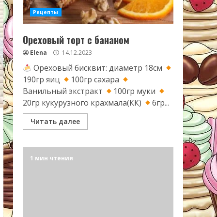
Рецепты
Ореховый торт с бананом
Elena
14.12.2023
Ореховый бисквит: диаметр 18см
190гр яиц
100гр сахара
Ванильный экстракт
100гр муки
20гр кукурузного крахмала(КК)
6гр...
Читать далее
1 мин чтения