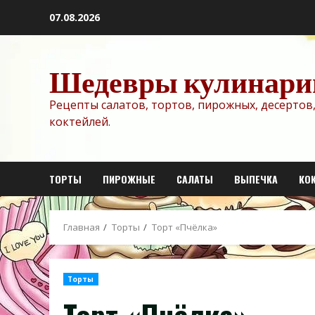
Перейти
07.08.2026
к
содержимому
Шедевры кулинари
Рецепты салатов, тортов, пирожных, десертов,
коктейлей.
ТОРТЫ
ПИРОЖНЫЕ
САЛАТЫ
ВЫПЕЧКА
КО
Главная
Торты
Торт «Пчёлка»
Торты