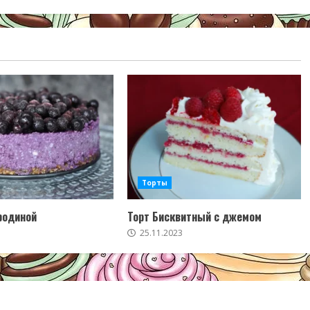
Торты
родиной
Торт Бисквитный с джемом
25.11.2023