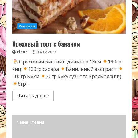
Рецепты
Ореховый торт с бананом
Elena
14.12.2023
Ореховый бисквит: диаметр 18см
190гр
яиц
100гр сахара
Ванильный экстракт
100гр муки
20гр кукурузного крахмала(КК)
6гр...
Читать далее
1 мин чтения