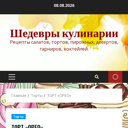
Перейти
08.08.2026
к
содержимому
Шедевры кулинарии
Рецепты салатов, тортов, пирожных, десертов,
гарниров, коктейлей.
Основное
меню
Главная
Торты
ТОРТ «ОРЕО»
Торты
ТОРТ «ОРЕО»