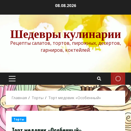
Перейти
08.08.2026
к
содержимому
Шедевры кулинарии
Рецепты салатов, тортов, пирожных, десертов,
гарниров, коктейлей.
Основное
меню
Главная
Торты
Торт медовик «Особенный»
Торты
Торт медовик «Особенный»