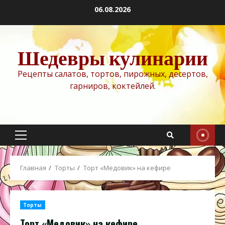
Перейти
06.08.2026
к
содержимому
Шедевры кулинарии
Рецепты салатов, тортов, пирожных, десертов,
гарниров, коктейлей.
Основное
меню
Главная
Торты
Торт «Медовик» на кефире
Торты
Торт «Медовик» на кефире