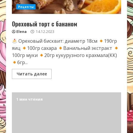
Рецепты
Ореховый торт с бананом
Elena
14.12.2023
Ореховый бисквит: диаметр 18см
190гр
яиц
100гр сахара
Ванильный экстракт
100гр муки
20гр кукурузного крахмала(КК)
6гр...
Читать далее
1 мин чтения