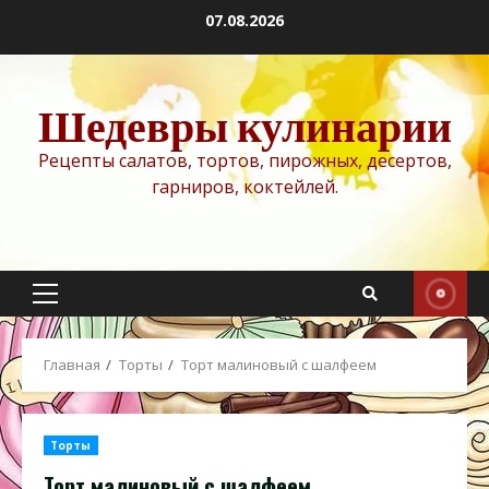
Перейти
07.08.2026
к
содержимому
Шедевры кулинарии
Рецепты салатов, тортов, пирожных, десертов,
гарниров, коктейлей.
Основное
меню
Главная
Торты
Торт малиновый с шалфеем
Торты
Торт малиновый с шалфеем