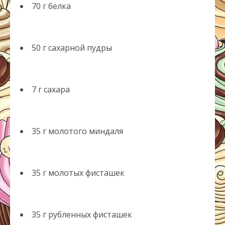
70 г белка
50 г сахарной пудры
7 г сахара
35 г молотого миндаля
35 г молотых фисташек
35 г рубленных фисташек