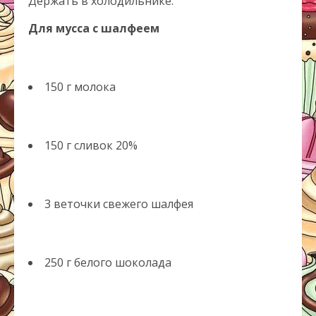
Держать в холодильнике.
Для мусса с шалфеем
150 г молока
150 г сливок 20%
3 веточки свежего шалфея
250 г белого шоколада