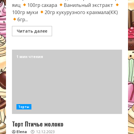
яиц
100гр сахара
Ванильный экстракт
100гр муки
20гр кукурузного крахмала(КК)
6гр...
Читать далее
1 мин чтения
Торты
Торт Птичье молоко
Elena
12.12.2023