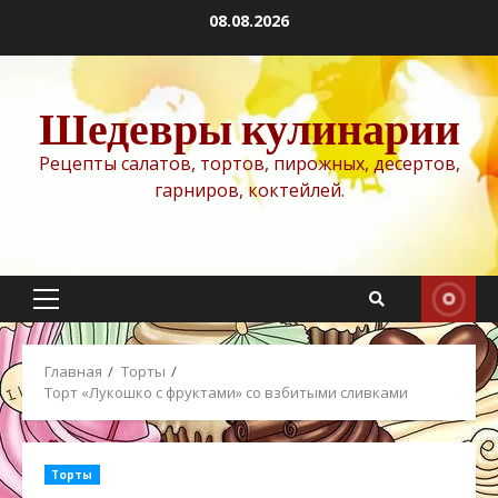
Перейти
08.08.2026
к
содержимому
Шедевры кулинарии
Рецепты салатов, тортов, пирожных, десертов,
гарниров, коктейлей.
Основное
меню
Главная
Торты
Торт «Лукошко с фруктами» со взбитыми сливками
Торты