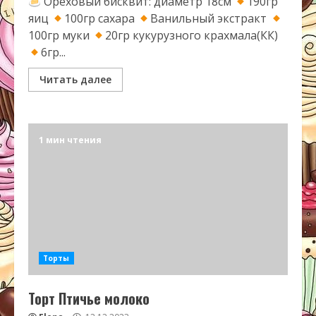
Ореховый бисквит: диаметр 18см
190гр
яиц
100гр сахара
Ванильный экстракт
100гр муки
20гр кукурузного крахмала(КК)
6гр...
Читать далее
1 мин чтения
Торты
Торт Птичье молоко