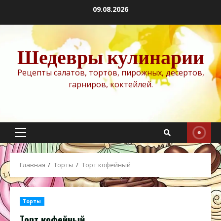
Перейти
09.08.2026
к
содержимому
Шедевры кулинарии
Рецепты салатов, тортов, пирожных, десертов,
гарниров, коктейлей.
Основное
меню
Главная
Торты
Торт кофейный
Торты
Торт кофейный