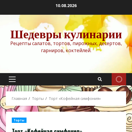
Перейти
10.08.2026
к
содержимому
Шедевры кулинарии
Рецепты салатов, тортов, пирожных, десертов,
гарниров, коктейлей.
Основное
меню
Главная
Торты
Торт «Кофейная симфония»
Торты
Торт «Кофейная симфония»