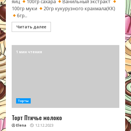
яиц
100гр сахара
Ванильный экстракт
100гр муки
20гр кукурузного крахмала(КК)
6гр...
Читать далее
1 мин чтения
Торты
Торт Птичье молоко
Elena
12.12.2023