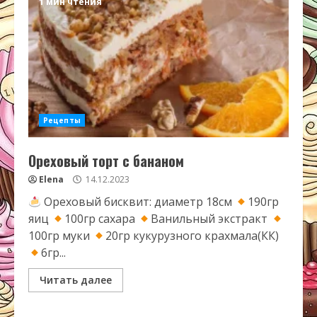
1 мин чтения
Рецепты
Ореховый торт с бананом
Elena
14.12.2023
Ореховый бисквит: диаметр 18см
190гр
яиц
100гр сахара
Ванильный экстракт
100гр муки
20гр кукурузного крахмала(КК)
6гр...
Читать далее