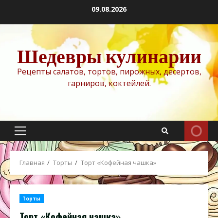
Перейти
09.08.2026
к
содержимому
Шедевры кулинарии
Рецепты салатов, тортов, пирожных, десертов,
гарниров, коктейлей.
Основное
меню
Главная
Торты
Торт «Кофейная чашка»
Торты
Торт «Кофейная чашка»