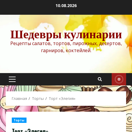
Перейти
10.08.2026
к
содержимому
Шедевры кулинарии
Рецепты салатов, тортов, пирожных, десертов,
гарниров, коктейлей.
Основное
меню
Главная
Торты
Торт «Элегия»
Торты
Торт «Элегия»