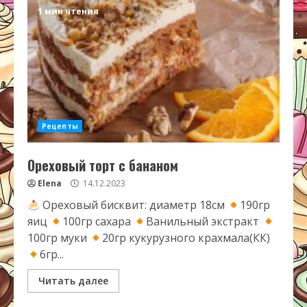
1 мин чтения
Рецепты
Ореховый торт с бананом
Elena
14.12.2023
Ореховый бисквит: диаметр 18см
190гр
яиц
100гр сахара
Ванильный экстракт
100гр муки
20гр кукурузного крахмала(КК)
6гр...
Читать далее