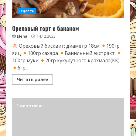
Рецепты
Ореховый торт с бананом
Elena
14.12.2023
Ореховый бисквит: диаметр 18см
190гр
яиц
100гр сахара
Ванильный экстракт
100гр муки
20гр кукурузного крахмала(КК)
6гр...
Читать далее
1 мин чтения