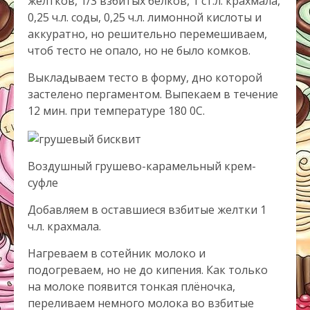
желтков, 1/3 взбитых белков, 1 ст.л. крахмала,
0,25 ч.л. соды, 0,25 ч.л. лимонной кислоты и
аккуратно, но решительно перемешиваем,
чтоб тесто не опало, но не было комков.
Выкладываем тесто в форму, дно которой
застелено пергаментом. Выпекаем в течение
12 мин. при температуре 180 0С.
Воздушный грушево-карамельный крем-
суфле
Добавляем в оставшиеся взбитые желтки 1
ч.л. крахмала.
Нагреваем в сотейник молоко и
подогреваем, но не до кипения. Как только
на молоке появится тонкая плёночка,
переливаем немного молока во взбитые