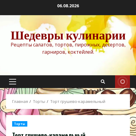
Перейти
06.08.2026
к
содержимому
Шедевры кулинарии
Рецепты салатов, тортов, пирожных, десертов,
гарниров, коктейлей.
Основное
меню
Главная
Торты
Торт грушево-карамельный
Торты
Торт грушево-карамельный