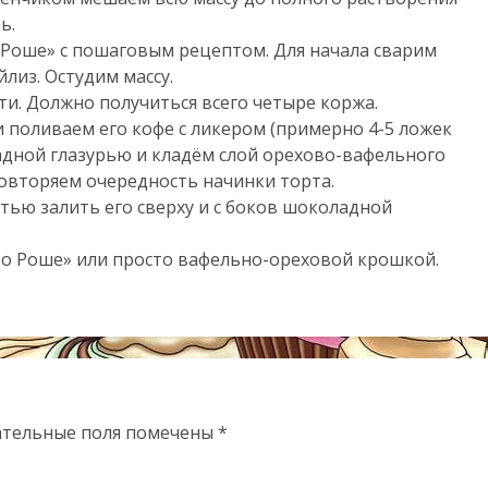
ь.
 Роше» с пошаговым рецептом. Для начала сварим
лиз. Остудим массу.
и. Должно получиться всего четыре коржа.
 поливаем его кофе с ликером (примерно 4-5 ложек
дной глазурью и кладём слой орехово-вафельного
овторяем очередность начинки торта.
стью залить его сверху и с боков шоколадной
о Роше» или просто вафельно-ореховой крошкой.
ательные поля помечены
*