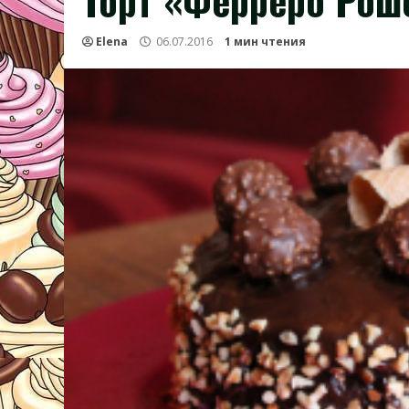
Торт «Ферреро Рош
Elena
06.07.2016
1 мин чтения