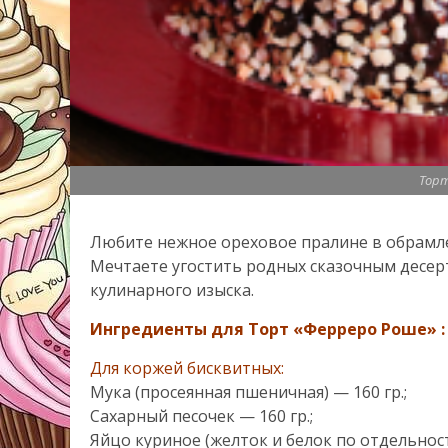
Торт
Любите нежное ореховое пралине в обрамл
Мечтаете угостить родных сказочным десе
кулинарного изыска.
Ингредиенты для Торт «Ферреро Роше» :
Для коржей бисквитных:
Мука (просеянная пшеничная) — 160 гр.;
Сахарный песочек — 160 гр.;
Яйцо куриное (желток и белок по отдельност