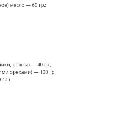
е) масло — 60 гр.;
ки, рожки) — 40 гр.;
ми орехами) — 100 гр.;
гр.).