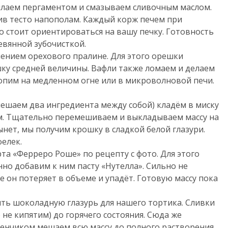
тилаем пергаментом и смазываем сливочным маслом.
ив тесто напополам. Каждый корж печем при
Но стоит ориентироваться на вашу печку. Готовность
вянной зубочисткой.
лением орехового пралине. Для этого орешки
ку средней величины. Вафли также ломаем и делаем
опим на медленном огне или в микроволновой печи.
ешаем два ингредиента между собой) кладём в миску
. Тщательно перемешиваем и выкладываем массу на
нет, мы получим крошку в сладкой белой глазури.
фелек.
та «Ферреро Роше» по рецепту с фото. Для этого
но добавим к ним пасту «Нутелла». Сильно не
е он потеряет в объеме и упадёт. Готовую массу пока
ть шоколадную глазурь для нашего тортика. Сливки
 не кипятим) до горячего состояния. Сюда же
енчиком мешаем всю массу до полного растворения