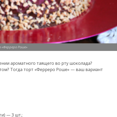
 «Ферреро Роше»
ении ароматного таящего во рту шоколада?
ртом? Тогда торт «Ферреро Роше» — ваш вариант
и) — 3 шт.;