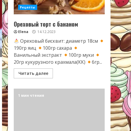
Рецепты
Ореховый торт с бананом
Elena
14.12.2023
Ореховый бисквит: диаметр 18см
190гр яиц
100гр сахара
Ванильный экстракт
100гр муки
20гр кукурузного крахмала(КК)
6гр...
Читать далее
1 мин чтения