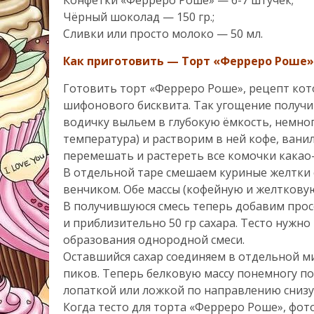
Чёрный шоколад — 150 гр.;
Сливки или просто молоко — 50 мл.
Как приготовить — Торт «Ферреро Роше»
Готовить торт «Ферреро Роше», рецепт кот
шифонового бисквита. Так угощение получи
водичку выльем в глубокую ёмкость, немног
температура) и растворим в ней кофе, вани
перемешать и растереть все комочки какао
В отдельной таре смешаем куриные желтки
венчиком. Обе массы (кофейную и желткову
В получившуюся смесь теперь добавим прос
и приблизительно 50 гр сахара. Тесто нужн
образования однородной смеси.
Оставшийся сахар соединяем в отдельной ми
пиков. Теперь белковую массу понемногу п
лопаткой или ложкой по направлению снизу
Когда тесто для торта «Ферреро Роше», фот