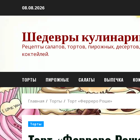
Перейти
08.08.2026
к
содержимому
Шедевры кулинари
Рецепты салатов, тортов, пирожных, десертов,
коктейлей.
ТОРТЫ
ПИРОЖНЫЕ
САЛАТЫ
ВЫПЕЧКА
КО
Главная
Торты
Торт «Ферреро Роше»
Торты