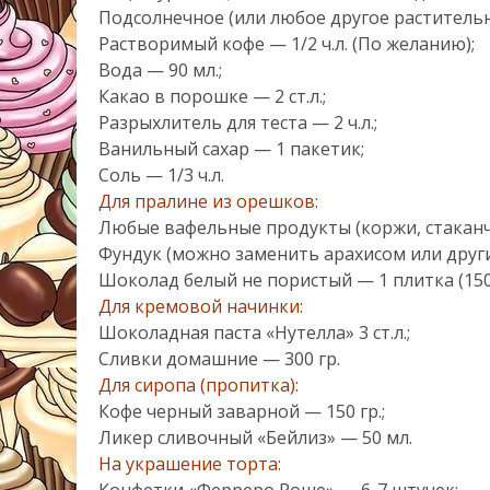
Подсолнечное (или любое другое растительно
Растворимый кофе — 1/2 ч.л. (По желанию);
Вода — 90 мл.;
Какао в порошке — 2 ст.л.;
Разрыхлитель для теста — 2 ч.л.;
Ванильный сахар — 1 пакетик;
Соль — 1/3 ч.л.
Для пралине из орешков:
Любые вафельные продукты (коржи, стаканчи
Фундук (можно заменить арахисом или други
Шоколад белый не пористый — 1 плитка (150 
Для кремовой начинки:
Шоколадная паста «Нутелла» 3 ст.л.;
Сливки домашние — 300 гр.
Для сиропа (пропитка):
Кофе черный заварной — 150 гр.;
Ликер сливочный «Бейлиз» — 50 мл.
На украшение торта:
Конфетки «Ферреро Роше» — 6-7 штучек;