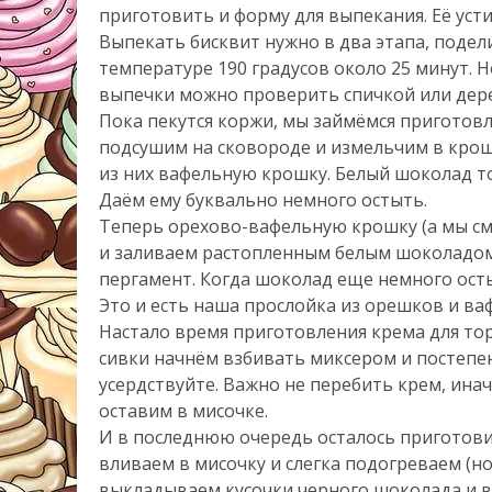
приготовить и форму для выпекания. Её ус
Выпекать бисквит нужно в два этапа, подел
температуре 190 градусов около 25 минут. 
выпечки можно проверить спичкой или дере
Пока пекутся коржи, мы займёмся приготов
подсушим на сковороде и измельчим в крош
из них вафельную крошку. Белый шоколад т
Даём ему буквально немного остыть.
Теперь орехово-вафельную крошку (а мы см
и заливаем растопленным белым шоколадом
пергамент. Когда шоколад еще немного осты
Это и есть наша прослойка из орешков и ва
Настало время приготовления крема для тор
сивки начнём взбивать миксером и постепен
усердствуйте. Важно не перебить крем, инач
оставим в мисочке.
И в последнюю очередь осталось приготови
вливаем в мисочку и слегка подогреваем (но
выкладываем кусочки черного шоколада и в