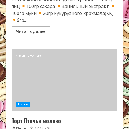
яиц
100гр сахара
Ванильный экстракт
100гр муки
20гр кукурузного крахмала(КК)
6гр...
Читать далее
1 мин чтения
Торты
Торт Птичье молоко
Elena
12.12.2023