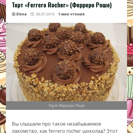
Торт «Ferrero Rocher» (Ферреро Роше)
Elena
06.07.2016
1 мин чтения
Торт Ферреро Роше
Вы слышали про такое незабываемое
лакомство, как ferrero rocher шоколад? Этот