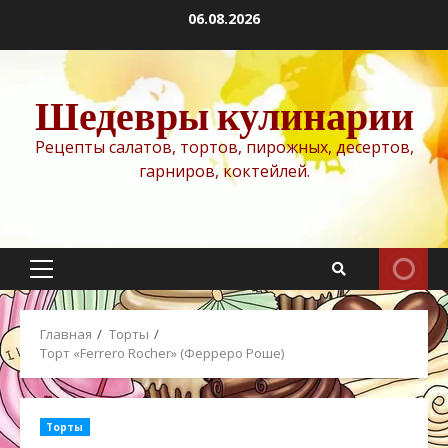
Перейти
06.08.2026
к
содержимому
Шедевры кулинарии
Рецепты салатов, тортов, пирожных, десертов,
гарниров, коктейлей.
Основное
меню
Главная
Торты
Торт «Ferrero Rocher» (Ферреро Роше)
Торты