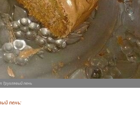
т Трухлявый пень
вый пень: