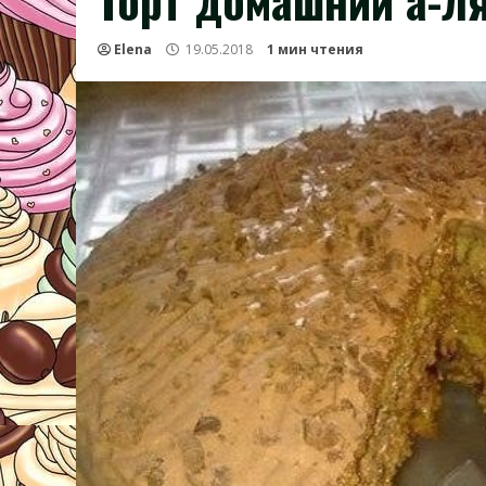
Торт домашний а-л
Elena
19.05.2018
1 мин чтения