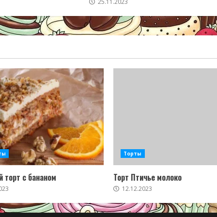
25.11.2023
ты
Торты
 торт с бананом
Торт Птичье молоко
023
12.12.2023