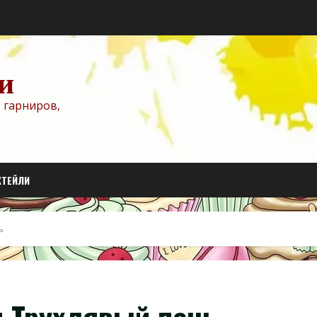
и
 гарниров,
КТЕЙЛИ
ь