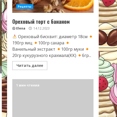
Рецепты
Ореховый торт с бананом
Elena
14.12.2023
Ореховый бисквит: диаметр 18см
190гр яиц
100гр сахара
Ванильный экстракт
100гр муки
20гр кукурузного крахмала(КК)
6гр...
Читать далее
1 мин чтения