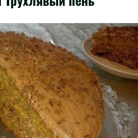
я Трухлявый пень