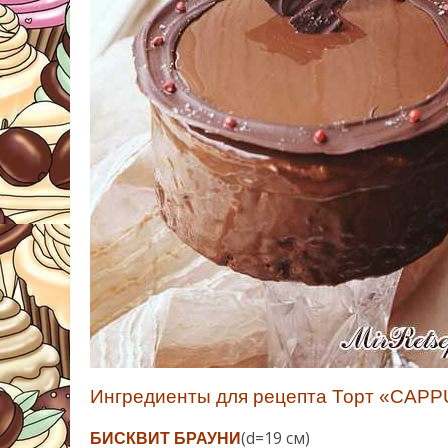
Ингредиенты для рецепта Торт «CAP
(d=19 см)
БИСКВИТ БРАУНИ