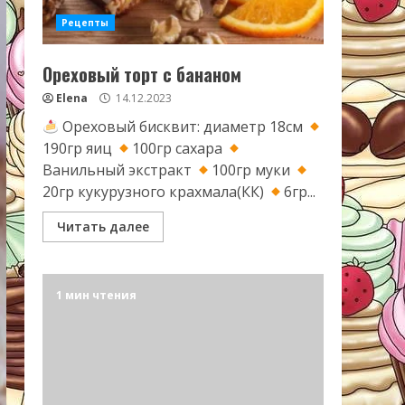
Рецепты
Ореховый торт с бананом
Elena
14.12.2023
Ореховый бисквит: диаметр 18см
190гр яиц
100гр сахара
Ванильный экстракт
100гр муки
20гр кукурузного крахмала(КК)
6гр...
Читать далее
1 мин чтения