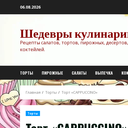
Перейти
06.08.2026
к
содержимому
Шедевры кулинари
Рецепты салатов, тортов, пирожных, десертов,
коктейлей.
ТОРТЫ
ПИРОЖНЫЕ
САЛАТЫ
ВЫПЕЧКА
КО
Главная
Торты
Торт «CAPPUCCINO»
Торты