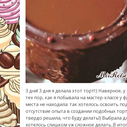
3 дня! 3 дня я делала этот торт!:) Наверное,
тех пор, как я побывала на мастер-классе у
места не находила: так хотелось освоить п
отсутствие опыта в создании подобных торто
твердо решила, что буду делать!) Выбрала д
хотелось слишком уж сложное делать..В итоге