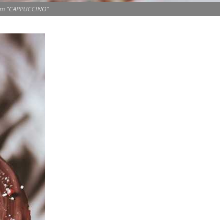
т "CAPPUCCINO"