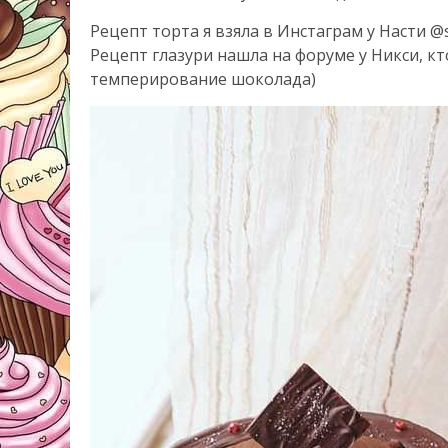
Рецепт торта я взяла в Инстаграм у Насти @so
Рецепт глазури нашла на форуме у Никси, кт
темперирование шоколада)