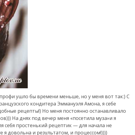
 у профи ушло бы времени меньше, но у меня вот так:) С
 французского кондитера Эммануэля Амона, я себе
одобные рецепты!) Но меня постоянно останавливало
в))) На днях под вечер меня «посетила муза»и я
ля себя простенький рецептик — для начала не
 я довольна и результатом, и процессом!))))