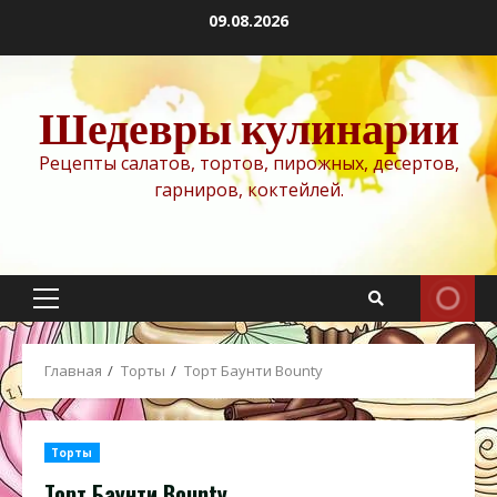
Перейти
09.08.2026
к
содержимому
Шедевры кулинарии
Рецепты салатов, тортов, пирожных, десертов,
гарниров, коктейлей.
Основное
меню
Главная
Торты
Торт Баунти Bounty
Торты
Торт Баунти Bounty