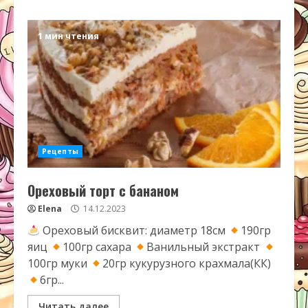
1 мин чтения
Рецепты
Ореховый торт с бананом
Elena
14.12.2023
Ореховый бисквит: диаметр 18см
190гр
яиц
100гр сахара
Ванильный экстракт
100гр муки
20гр кукурузного крахмала(КК)
6гр...
Читать далее