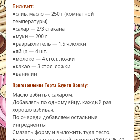
Бисквит:
●слив. масло — 250 г (комнатной
температуры)
●сахар — 2/3 стакана
●муки — 200 г
●разрыхлитель — 1,5 ч.ложки
●яйца — 4 шт.
●молоко — 4 стол. ложки
●какао — 3 стол. ложки
●ванилин
Приготовление Торта Баунти Bounty:
Масло взбить с сахаром.
Добавлять по одному яйцу, каждый раз
хорошо взбивая.
По очереди добавляем остальные
ингредиенты.
Смазать форму и выложить туда тесто.
Выпекать в разогретой духовке (180 С) 25-40