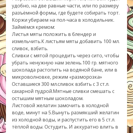
удобно, на две равные части, или по размеру
разъёмной формы, где будете собирать торт.
Коржи убираем на пол-часа в холодильник.
Займёмся кремом:
Листья мяты положить в блендер и
измельчить.К листьям мяты добавить 100 мл.
сливок, взбить.
Сливки с мятой процедить через сито, чтобы
убрать ненужную нам зелень.100 гр. мятного
шоколада растопить на водяной бане, или в
микроволновке, режим «разморозка»
Оставшиеся 300 мл.сливок взбить с 3 ст.л.
сахарной пудрой.Мятные сливки смешать с
остышим мятным шоколадом.
Листовой желатин замочить в холодной
воде, минут на 5.Вынуть размякший желатин
из холодной воды, и распустить его в 5 ст.л.
тёплой воды. Остудить. И аккуратно влить в