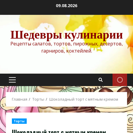
Перейти
09.08.2026
к
содержимому
Шедевры кулинарии
Рецепты салатов, тортов, пирожных, десертов,
гарниров, коктейлей.
Основное
меню
Главная
Торты
Шоколадный торт с мятным кремом
Торты
Шоколадный торт с мятным кремом