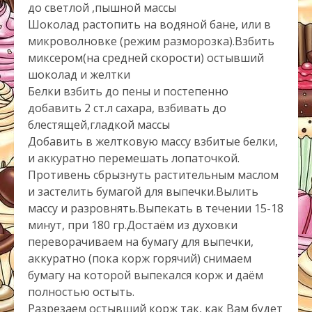
до светлой ,пышной массы
Шоколад растопить на водяной бане, или в
микроволновке (режим разморозка).Взбить
миксером(на средней скорости) остывший
шоколад и желтки
Белки взбить до пены и постепенно
добавить 2 ст.л сахара, взбивать до
блестящей,гладкой массы
Добавить в желтковую массу взбитые белки,
и аккуратно перемешать лопаточкой.
Противень сбрызнуть растительным маслом
и застелить бумагой для выпечки.Вылить
массу и разровнять.Выпекать в течении 15-18
минут, при 180 гр.Достаём из духовки
переворачиваем на бумагу для выпечки,
аккуратно (пока корж горячий) снимаем
бумагу на которой выпекался корж и даём
полностью остыть.
Разрезаем остывший корж так, как Вам будет