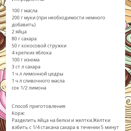
100 г масла
200 г муки (при необходимости немного
добавить)
2 яйца
80 г сахара
50 г кокосовой стружки
4 крепких яблока
100 г изюма
3 ст л сахара
1 ч л лимонной цедры
1 ч л сливочного масла
сок 1/2 лимона
Способ приготовления:
Корж:
Разделить яйца на белки и желтки.Желтки
взбить с 1/4 стакана сахара в течении 5 минут