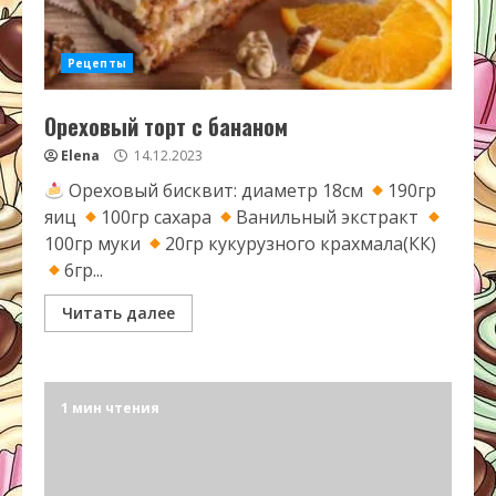
Рецепты
Ореховый торт с бананом
Elena
14.12.2023
Ореховый бисквит: диаметр 18см
190гр
яиц
100гр сахара
Ванильный экстракт
100гр муки
20гр кукурузного крахмала(КК)
6гр...
Читать далее
1 мин чтения