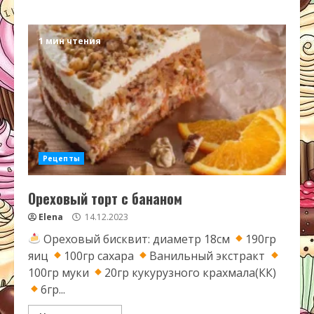
1 мин чтения
Рецепты
Ореховый торт с бананом
Elena
14.12.2023
Ореховый бисквит: диаметр 18см
190гр
яиц
100гр сахара
Ванильный экстракт
100гр муки
20гр кукурузного крахмала(КК)
6гр...