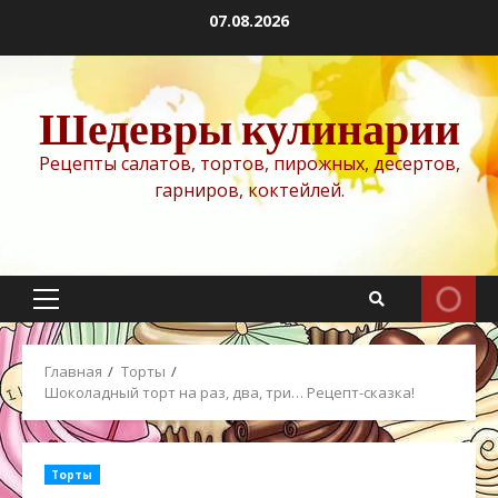
Перейти
07.08.2026
к
содержимому
Шедевры кулинарии
Рецепты салатов, тортов, пирожных, десертов,
гарниров, коктейлей.
Основное
меню
Главная
Торты
Шоколадный торт на раз, два, три… Рецепт-сказка!
Торты