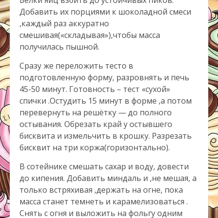
Белки яиц взбить до устойчивых пиков.
Добавить их порциями к шоколадной смеси
,каждый раз аккуратно
смешивая(«складывая»),чтобы масса
получилась пышной.
Сразу же переложить тесто в
подготовленную форму, разровнять и печь
45-50 минут. Готовность – тест «сухой»
спички .Остудить 15 минут в форме ,а потом
перевернуть на решётку — до полного
остывания. Обрезать край у остывшего
бисквита и измельчить в крошку. Разрезать
бисквит на три коржа(горизонтально).
В сотейнике смешать сахар и воду, довести
до кипения. Добавить миндаль и ,не мешая, а
только встряхивая ,держать на огне, пока
масса станет темнеть и карамелизоваться .
Снять с огня и выложить на фольгу одним