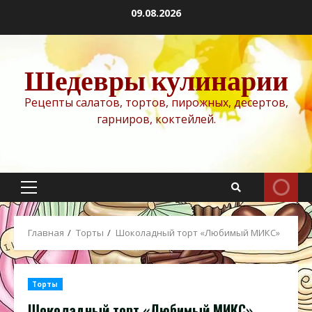
Перейти
09.08.2026
к
содержимому
Шедевры кулинарии
Рецепты салатов, тортов, пирожных, десертов,
гарниров, коктейлей.
Основное
меню
Главная
Торты
Шоколадный торт «Любимый МИКС»
Торты
Шоколадный торт «Любимый МИКС»