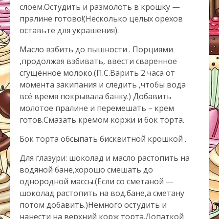
слоем.Остудить и размолоть в крошку —
пралине готово!(Несколько целых орехов
оставьте для украшения).
Масло взбить до пышности . Порциями
,продолжая взбивать, ввести сваренное
сгущённое молоко.(П.С.Варить 2 часа от
момента закипания и следить ,чтобы вода
всё время покрывала банку.) Добавить
молотое пралине и перемешать – крем
готов.Смазать кремом коржи и бок торта.
Бок торта обсыпать бисквитной крошкой .
Для глазури: шоколад и масло растопить на
водяной бане,хорошо смешать до
однородной массы.(Если со сметаной —
шоколад растопить на вод.бане,а сметану
потом добавить.)Немного остудить и
нанести на верхний корж торта.Лопаткой