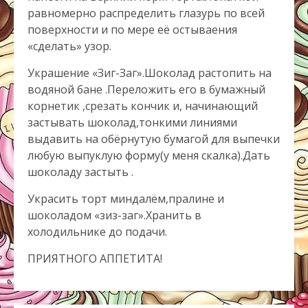
равномерно распределить глазурь по всей
поверхности и по мере её остываения
«сделать» узор.
Украшение «Зиг-Заг».Шоколад растопить на
водяной бане .Переложить его в бумажный
корнетик ,срезать кончик и, начинающий
застывать шоколад,тонкими линиями
выдавить на обёрнутую бумагой для выпечки
любую выпуклую форму(у меня скалка).Дать
шоколаду застыть .
Украсить торт миндалём,пралине и
шоколадом «зиз-заг».Хранить в
холодильнике до подачи.
ПРИЯТНОГО АППЕТИТА!