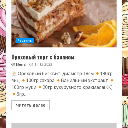
Рецепты
Ореховый торт с бананом
Elena
14.12.2023
Ореховый бисквит: диаметр 18см
190гр
яиц
100гр сахара
Ванильный экстракт
100гр муки
20гр кукурузного крахмала(КК)
6гр...
Читать далее