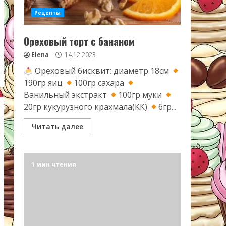
Рецепты
Ореховый торт с бананом
Elena
14.12.2023
Ореховый бисквит: диаметр 18см
190гр яиц
100гр сахара
Ванильный экстракт
100гр муки
20гр кукурузного крахмала(КК)
6гр...
Читать далее
1 мин чтения