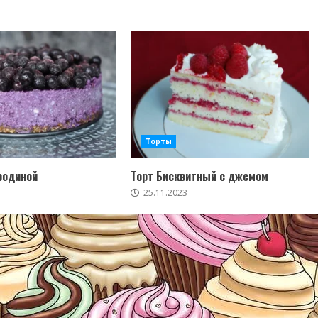
Торты
родиной
Торт Бисквитный с джемом
25.11.2023