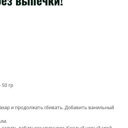
ез выпечки!
 50 гр
 сахар и продолжать сбивать. Добавить ванильный
ли.
я, залить взбитыми сливками. Каждый новый слой