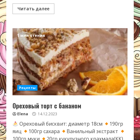
Читать далее
1 мин чтения
Рецепты
Ореховый торт с бананом
Elena
14.12.2023
Ореховый бисквит: диаметр 18см
190гр
яиц
100гр сахара
Ванильный экстракт
100гр муки
20гр кукурузного крахмала(КК)