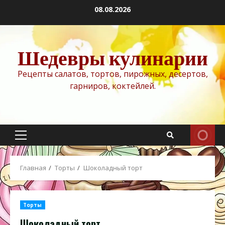
Перейти
08.08.2026
к
содержимому
Шедевры кулинарии
Рецепты салатов, тортов, пирожных, десертов,
гарниров, коктейлей.
Основное
меню
Главная
Торты
Шоколадный торт
Торты
Шоколадный торт