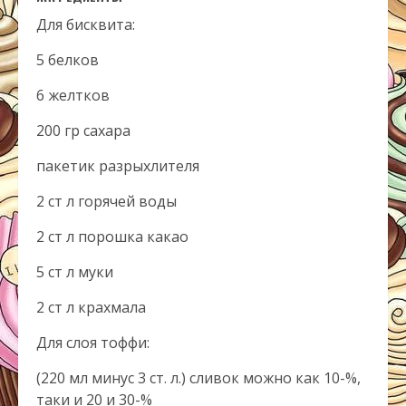
Для бисквита:
5 белков
6 желтков
200 гр сахара
пакетик разрыхлителя
2 ст л горячей воды
2 ст л порошка какао
5 ст л муки
2 ст л крахмала
Для слоя тоффи:
(220 мл минус 3 ст. л.) сливок можно как 10-%,
таки и 20 и 30-%