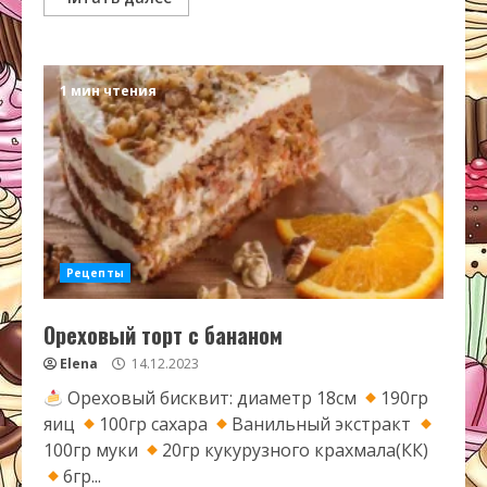
1 мин чтения
Рецепты
Ореховый торт с бананом
Elena
14.12.2023
Ореховый бисквит: диаметр 18см
190гр
яиц
100гр сахара
Ванильный экстракт
100гр муки
20гр кукурузного крахмала(КК)
6гр...