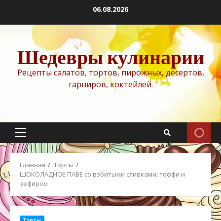
Перейти
06.08.2026
к
содержимому
Шедевры кулинарии
Рецепты салатов, тортов, пирожных, десертов,
гарниров, коктейлей.
Основное
меню
Главная
Торты
ШОКОЛАДНОЕ ПАВЕ со взбитыми сливками, тоффи и
зефиром
Торты