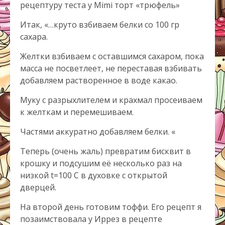
рецептуру теста у Mimi торт «трюфель»
Итак, «…круто взбиваем белки со 100 гр
сахара.
Желтки взбиваем с оставшимся сахаром, пока
масса не посветлеет, не переставая взбивать
добавляем растворенное в воде какао.
Муку с разрыхлителем и крахмал просеиваем
к желткам и перемешиваем.
Частями аккуратно добавляем белки. «
Теперь (очень жаль) превратим бисквит в
крошку и подсушим её несколько раз на
низкой t=100 С в духовке с открытой
дверцей.
На второй день готовим тоффи. Его рецепт я
позаимствовала у Иррез в рецепте