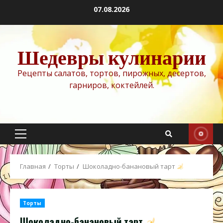
Перейти
07.08.2026
к
содержимому
Шедевры кулинарии
Рецепты салатов, тортов, пирожных, десертов,
гарниров, коктейлей.
Основное
меню
Главная
Торты
Шоколадно-банановый тарт
Торты
Шоколадно-банановый тарт