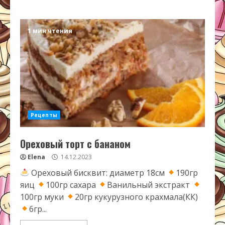
1 мин чтения
Рецепты
Ореховый торт с бананом
Elena
14.12.2023
Ореховый бисквит: диаметр 18см
190гр
яиц
100гр сахара
Ванильный экстракт
100гр муки
20гр кукурузного крахмала(КК)
6гр...