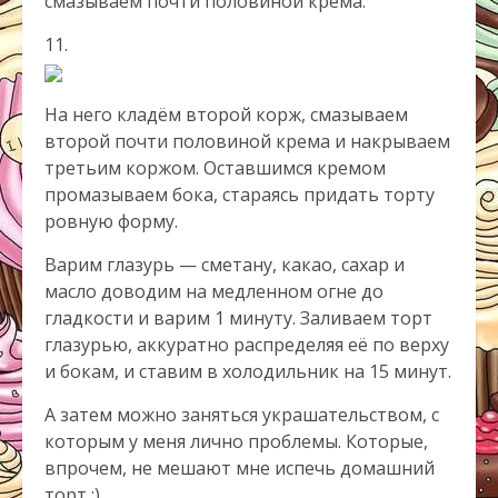
смазываем почти половиной крема.
11.
На него кладём второй корж, смазываем
второй почти половиной крема и накрываем
третьим коржом. Оставшимся кремом
промазываем бока, стараясь придать
торту
ровную форму.
Варим глазурь — сметану, какао, сахар и
масло доводим на медленном огне до
гладкости и варим 1 минуту. Заливаем
торт
глазурью, аккуратно распределяя её по верху
и бокам, и ставим в холодильник на 15 минут.
А затем можно заняться украшательством, с
которым у меня лично проблемы. Которые,
впрочем, не мешают мне испечь домашний
торт
:).