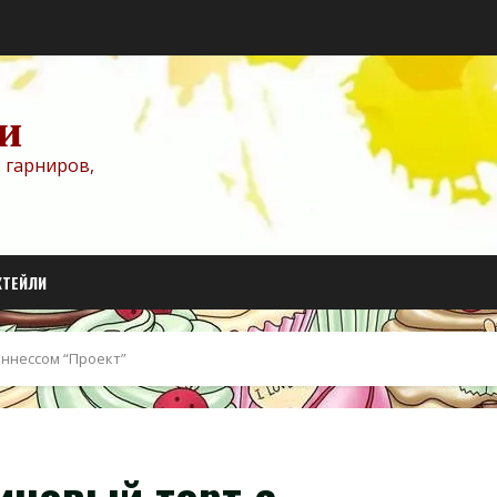
и
 гарниров,
КТЕЙЛИ
ннессом “Проект”