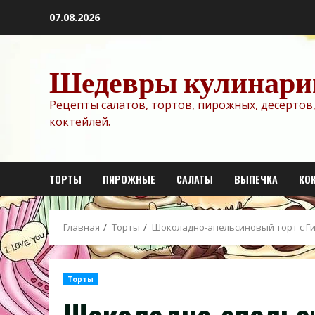
Перейти
07.08.2026
к
содержимому
Шедевры кулинари
Рецепты салатов, тортов, пирожных, десертов,
коктейлей.
ТОРТЫ
ПИРОЖНЫЕ
САЛАТЫ
ВЫПЕЧКА
КО
Главная
Торты
Шоколадно-апельсиновый торт с Ги
Торты