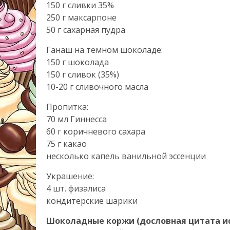
150 г сливки 35%
250 г максарпоне
50 г сахарная пудра
Ганаш на тёмном шоколаде:
150 г шоколада
150 г сливок (35%)
10-20 г сливочного масла
Пропитка:
70 мл Гиннесса
60 г коричневого сахара
75 г какао
несколько капель ванильной эссенции
Украшение:
4 шт. физалиса
кондитерские шарики
Шоколадные коржи (дословная цитата ис