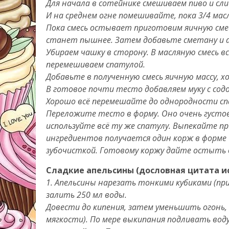
Для начала в сотейнике смешиваем пиво и сли
И на среднем огне помешивайте, пока 3/4 мас
Пока смесь остывает приготовим яичную смесь
станет пышнее. Затем добавьте сметану и 
Убираем чашку в сторону. В масляную смесь 
перемешиваем спатулой.
Добавьте в полученную смесь яичную массу, 
В готовое почти тесто добавляем муку с сод
Хорошо всё перемешайте до однородности сп
Переложите тесто в форму. Оно очень густое
используйте всё ту же спатулу. Выпекайте пр
ингредиентов получается один корж в форме 
зубочисткой. Готовому коржу дайте остыть 
Сладкие апельсины (дословная цитата и
1. Апельсины нарезать тонкими кубиками (пр
залить 250 мл воды.
Довести до кипения, затем уменьшить огонь,
мягкости). По мере выкипания подливать воду