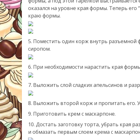
формы, а под этой тарелкой выстраивается 
оказался на уровне края формы. Теперь его
краю формы.
Поместить один корж внутрь разъемной ф
сиропом.
При необходимости нарастить края формы
Выложить слой сладких апельсинов и разр
Выложить второй корж и пропитать его. У
Приготовить крем с маскарпоне.
Достать заготовку торта, убрать края 
и обмазать первым слоем крема с маскарпон