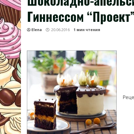
Шоколадно-апельси
Гиннессом “Проект
Elena
20.06.2016
1 мин чтения
Реце