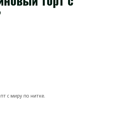
новый торт с
”
пт с миру по нитке.