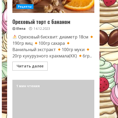
Рецепты
Ореховый торт с бананом
Elena
14.12.2023
Ореховый бисквит: диаметр 18см
190гр яиц
100гр сахара
Ванильный экстракт
100гр муки
20гр кукурузного крахмала(КК)
6гр...
Читать далее
1 мин чтения