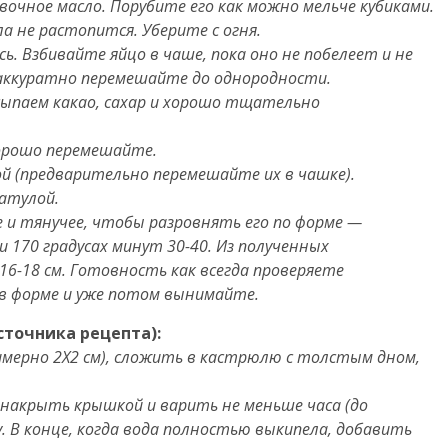
вочное масло. Порубите его как можно мельче кубиками.
ла не растопится. Уберите с огня.
. Взбивайте яйцо в чаше, пока оно не побелеет и не
аккуратно перемешайте до однородности.
всыпаем какао, сахар и хорошо тщательно
хорошо перемешайте.
ой (предварительно перемешайте их в чашке).
атулой.
 и тянучее, чтобы разровнять его по форме —
и 170 градусах минут 30-40. Из полученных
16-18 см. Готовность как всегда проверяете
в форме и уже потом вынимайте.
сточника рецепта):
имерно 2Х2 см), сложить в кастрюлю с толстым дном,
 накрыть крышкой и варить не меньше часа (до
. В конце, когда вода полностью выкипела, добавить