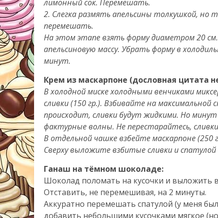
лимонный сок. Перемешать.
2. Слегка размять апельсины толкушкой, но т
перемешать.
На этом этапе взять форму диаметром 20 см.
апельсиновую массу. Убрать форму в холодильн
минут.
Крем из маскарпоне (дословная цитата н
В холодной миске холодными венчиками миксер
сливки (150 гр.). Взбивайте на максимальной 
происходит, сливки будут жидкими. Но минут
фактурные волны. Не перестарайтесь, сливки
В отдельной чашке взбейте маскарпоне (250 гр.
Сверху выложите взбитые сливки и спатулой
Ганаш на тёмном шоколаде:
Шоколад поломать на кусочки и выложить в 
Отставить, не перемешивая, на 2 минуты.
Аккуратно перемешать спатулой (у меня был
добавить небольшими кусочками мягкое (но 