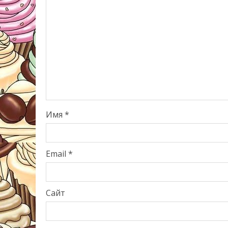
Имя
*
Email
*
Сайт