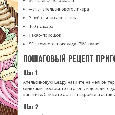
50 г сливочного масла
4 ст. л. апельсинового ликера
3 небольших апельсина
100 г сахара
какао-порошок
50 г темного шоколада (70% какао)
ПОШАГОВЫЙ РЕЦЕПТ ПРИГ
Шаг 1
Апельсиновую цедру натрите на мелкой тер
сливками, поставьте на огонь и доведите до
кипятите. Снимите с огня, накройте и оставь
Шаг 2