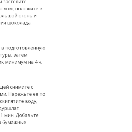
м застелите
аслом, положите в
большой огонь и
ния шоколада.
у в подготовленную
туры, затем
к минимум на 4 ч.
щей снимите с
ми. Нарежьте ее по
скипятите воду,
дуршлаг.
 1 мин. Добавьте
на бумажные