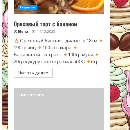
Рецепты
Ореховый торт с бананом
Elena
14.12.2023
Ореховый бисквит: диаметр 18см
190гр яиц
100гр сахара
Ванильный экстракт
100гр муки
20гр кукурузного крахмала(КК)
6гр...
Читать далее
1 мин чтения