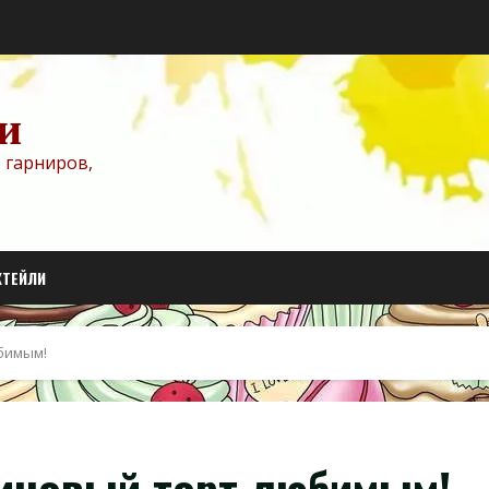
и
 гарниров,
КТЕЙЛИ
бимым!