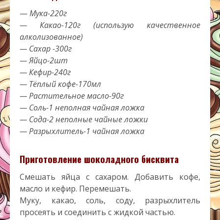
—
Мука-220г
— Какао-120г (использую качественное
алколизованное)
— Сахар -300г
— Яйцо-2шт
— Кефир-240г
— Тёплый кофе-170мл
— Растительное масло-90г
— Соль-1 неполная чайная ложка
— Сода-2 неполные чайные ложки
— Разрыхлитель-1 чайная ложка
Приготовление шоколадного бисквита
Смешать яйца с сахаром. Добавить кофе,
масло и кефир. Перемешать.
Муку, какао, соль, соду, разрыхлитель
просеять и соединить с жидкой частью.