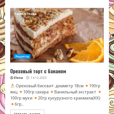
1 мин чтения
Рецепты
Ореховый торт с бананом
Elena
14.12.2023
Ореховый бисквит: диаметр 18см
190гр
яиц
100гр сахара
Ванильный экстракт
100гр муки
20гр кукурузного крахмала(КК)
6гр...
Читать далее