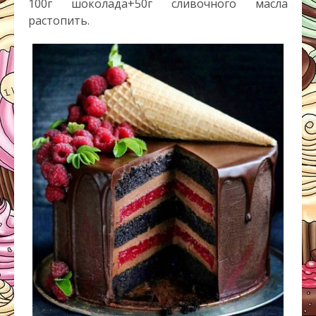
100г шоколада+50г сливочного масла
растопить.