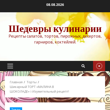
Перейти
08.08.2026
к
содержимому
Шедевры кулинарии
Рецепты салатов, тортов, пирожных, десертов,
гарниров, коктейлей.
Основное
меню
Главная
Торты
Шикарный ТОРТ «МАЛИНА В
ШОКОЛАДЕ»☆Изумительный рецепт!
Торты