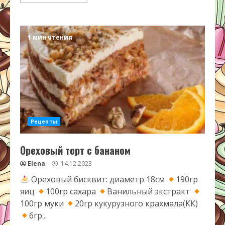
1 мин чтения
Рецепты
Ореховый торт с бананом
Elena
14.12.2023
Ореховый бисквит: диаметр 18см
190гр
яиц
100гр сахара
Ванильный экстракт
100гр муки
20гр кукурузного крахмала(КК)
6гр...