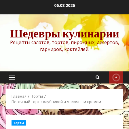
Перейти
06.08.2026
к
содержимому
Шедевры кулинарии
Рецепты салатов, тортов, пирожных, десертов,
гарниров, коктейлей.
Основное
меню
Главная
Торты
Песочный торт с клубникой и молочным кремом
Торты