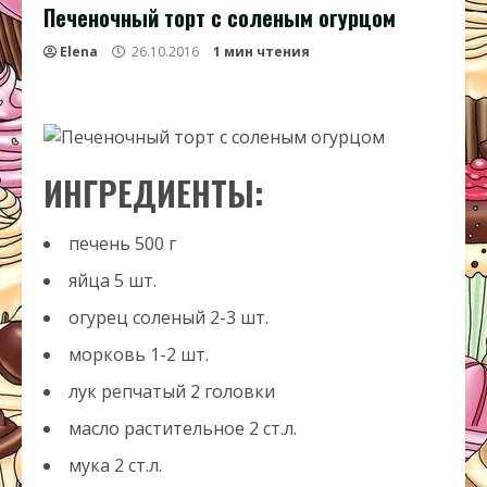
Печеночный торт с соленым огурцом
Elena
26.10.2016
1 мин чтения
ИНГРЕДИЕНТЫ:
печень
500
г
яйца
5
шт.
огурец соленый
2-3
шт.
морковь
1-2
шт.
лук репчатый
2
головки
масло растительное
2
ст.л.
мука
2
ст.л.