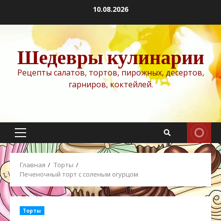
Перейти
10.08.2026
к
содержимому
Шедевры кулинарии
Рецепты салатов, тортов, пирожных, десертов,
гарниров, коктейлей.
Основное
меню
Главная
Торты
Печеночный торт с соленым огурцом
Торты