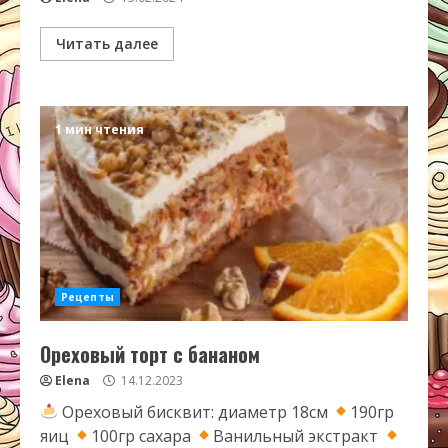
Читать далее
1 мин чтения
Рецепты
Ореховый торт с бананом
Elena
14.12.2023
Ореховый бисквит: диаметр 18см
190гр
яиц
100гр сахара
Ванильный экстракт