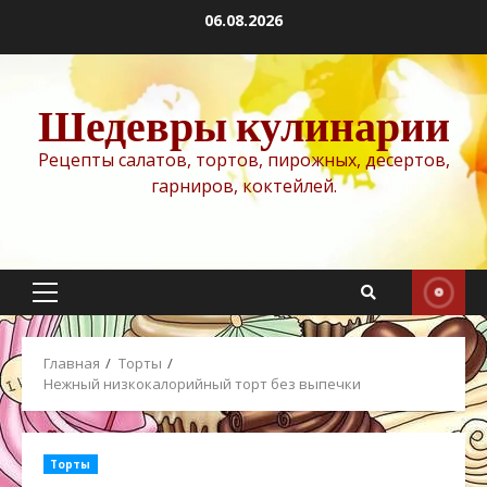
Перейти
06.08.2026
к
содержимому
Шедевры кулинарии
Рецепты салатов, тортов, пирожных, десертов,
гарниров, коктейлей.
Основное
меню
Главная
Торты
Нежный низкокалорийный торт без выпечки
Торты