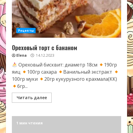
Рецепты
Ореховый торт с бананом
Elena
14.12.2023
Ореховый бисквит: диаметр 18см
190гр
яиц
100гр сахара
Ванильный экстракт
100гр муки
20гр кукурузного крахмала(КК)
6гр...
Читать далее
1 мин чтения