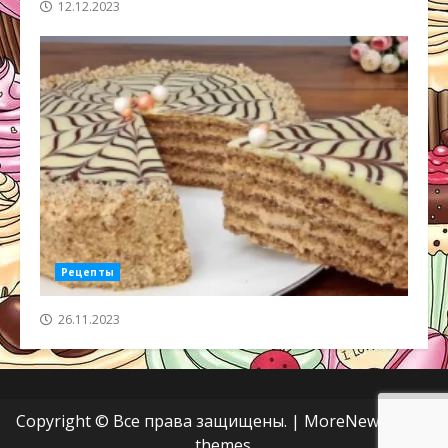
12.12.2023
Рецепты
26.11.2023
Copyright © Все права защищены.
|
MoreNews
от AF
themes.