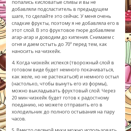
попались кисловатые сливы и вы не
добавляли подсластитель в предыдущем
шаге, то сделайте это сейчас. У меня очень
сладкие фрукты, поэтому я не добавляла его в
этот слой. В это фруктовое пюре добавляем
агар-агар и доводим до кипения. Снимаем с
огня и даем остыть до 70º перед тем, как
наносить на чизкейк.
4. Когда чизкейк испекся (творожный слой в
готовом виде будет немного покачиваться,
как желе, но не растекаться!) и немного остыл
(настолько, чтобы вынуть его из формы),
можно выкладывать фруктовый слой. Через
20 мин чизкейк будет готов к радостному
поеданию, но можете отправить его в
холодильник до полного остывания на пару
часов.
5. Вместо овсяной муки можно использовать