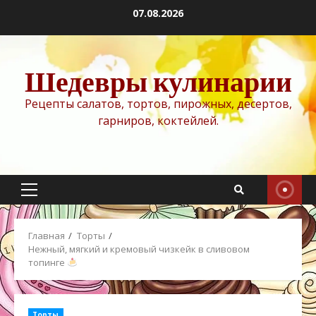
Перейти
07.08.2026
к
содержимому
Шедевры кулинарии
Рецепты салатов, тортов, пирожных, десертов,
гарниров, коктейлей.
Основное
меню
Главная
Торты
Нежный, мягкий и кремовый чизкейк в сливовом
топинге
Торты