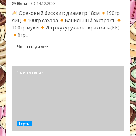
Elena
14.12.2023
Ореховый бисквит: диаметр 18см
190гр
яиц
100гр сахара
Ванильный экстракт
100гр муки
20гр кукурузного крахмала(КК)
6гр...
Читать далее
1 мин чтения
Торты