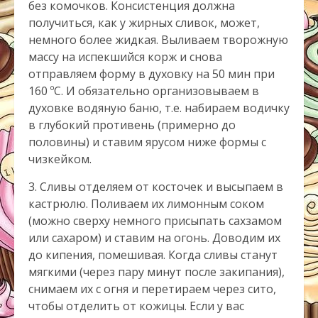
без комочков. Консистенция должна
получиться, как у жирных сливок, может,
немного более жидкая. Выливаем творожную
массу на испекшийся корж и снова
отправляем форму в духовку на 50 мин при
160 ºС. И обязательно организовываем в
духовке водяную баню, т.е. набираем водичку
в глубокий противень (примерно до
половины) и ставим ярусом ниже формы с
чизкейком.
3. Сливы отделяем от косточек и высыпаем в
кастрюлю. Поливаем их лимонным соком
(можно сверху немного присыпать сахзамом
или сахаром) и ставим на огонь. Доводим их
до кипения, помешивая. Когда сливы станут
мягкими (через пару минут после закипания),
снимаем их с огня и перетираем через сито,
чтобы отделить от кожицы. Если у вас