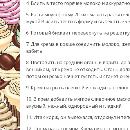
4. Влить в тесто горячее молоко и аккурат
5. Разъемную форму 20 см смазать растите
мукой.Вылить тесто в форму и выпекать 35 м
6. Готовый бисквит перевернуть на решетку 
7. Для крема в ковше соединить молоко, жел
взбить
8. Поставить на средний огонь и варить до
венчиком, от крема не отходить. Огонь дол
потом он резко начнет густеть и станет оче
9. Крем накрыть пленкой и охладить полность
10. В крем добавить мягкое сливочное масл
вкусный, нежный, однородный и гладкий.
11. Итак корж, он вылежался, отдохнул и теп
12. Промазать кремом. Крема много, можно н