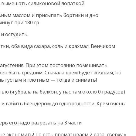
но вымешать силиконовой лопаткой.
льным маслом и присыпать бортики и дно
инут при 180 гр.
и остудить.
тки, оба вида сахара, соль и крахмал. Венчиком
 загустения. При этом постоянно помешивать
жен быть средним. Сначала крем будет жидким, но
нь густым и плотным — тогда и снимать!
ю (я убрала на балкон, у нас там около 0 градусов)
о и взбить блендером до однородности. Крем очень
ерь его надо разрезать на 3 части.
е экономить! То есть промазываем 2 раза, сверху у