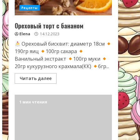
Рецепты
Ореховый торт с бананом
Elena
14.12.2023
Ореховый бисквит: диаметр 18см
190гр яиц
100гр сахара
Ванильный экстракт
100гр муки
20гр кукурузного крахмала(КК)
6гр...
Читать далее
1 мин чтения