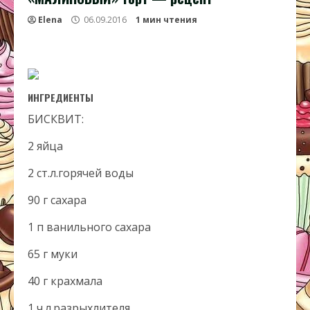
Elena
06.09.2016
1 мин чтения
ИНГРЕДИЕНТЫ
БИСКВИТ:
2 яйца
2 ст.л.горячей воды
90 г сахара
1 п ванильного сахара
65 г муки
40 г крахмала
1 ч.л.разрыхлителя