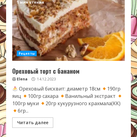
1 мин чтения
Рецепты
Ореховый торт с бананом
Elena
14.12.2023
Ореховый бисквит: диаметр 18см
190гр
яиц
100гр сахара
Ванильный экстракт
100гр муки
20гр кукурузного крахмала(КК)
6гр...
Читать далее