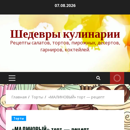
Перейти
07.08.2026
к
содержимому
Шедевры кулинарии
Рецепты салатов, тортов, пирожных, десертов,
гарниров, коктейлей.
Основное
меню
Главная
Торты
«МАЛИНОВЫЙ» торт — рецепт
Торты
«МАЛИНОВЫЙ» торт — рецепт