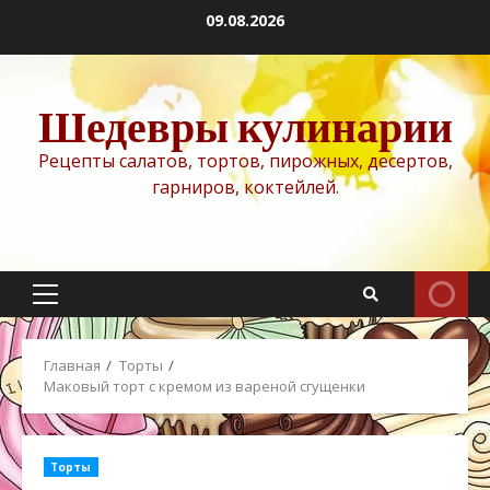
Перейти
09.08.2026
к
содержимому
Шедевры кулинарии
Рецепты салатов, тортов, пирожных, десертов,
гарниров, коктейлей.
Основное
меню
Главная
Торты
Маковый торт с кремом из вареной сгущенки
Торты