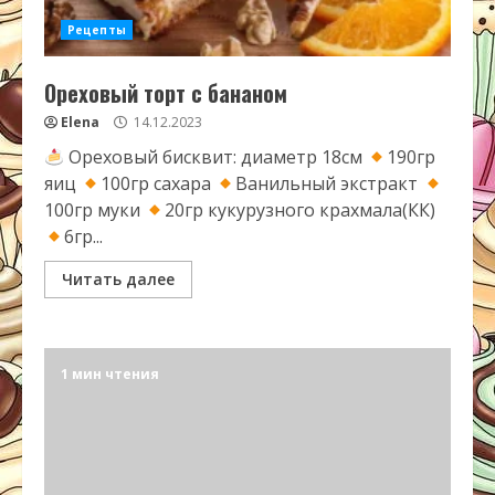
Рецепты
Ореховый торт с бананом
Elena
14.12.2023
Ореховый бисквит: диаметр 18см
190гр
яиц
100гр сахара
Ванильный экстракт
100гр муки
20гр кукурузного крахмала(КК)
6гр...
Читать далее
1 мин чтения