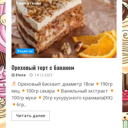
1 мин чтения
Рецепты
Ореховый торт с бананом
Elena
14.12.2023
Ореховый бисквит: диаметр 18см
190гр
яиц
100гр сахара
Ванильный экстракт
100гр муки
20гр кукурузного крахмала(КК)
6гр...
Читать далее