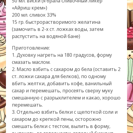
50 мл. виски (я брала сливочный ликер
«Айриш крем»)
200 мл. сливок 33%
15 гр. быстрорастворимого желатина
(замочить в 2-х ст. ложках воды, затем
распустить на водяной бане)
Приготовление:
1. Духовку нагреть на 180 градусов, форму
смазать маслом.
2. Масло взбить с сахаром до бела (оставить 2
ст. ложки сахара для белков), по одному
вбить желтки, добавить кофе, ванильный
сахар и перемешать, просеять сверху муку
смешанную с разрыхлителем и какао, хорошо
перемешать.
3. Отдельно взбить белки с щепоткой соли и
сахаром до крепкой пены, осторожно
смешать белки с тестом, вылить в форму,