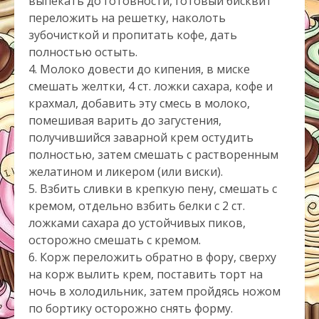
выпекать до готовности, готовый бисквит
переложить на решетку, наколоть
зубочисткой и пропитать кофе, дать
полностью остыть.
4. Молоко довести до кипения, в миске
смешать желтки, 4 ст. ложки сахара, кофе и
крахмал, добавить эту смесь в молоко,
помешивая варить до загустения,
получившийся заварной крем остудить
полностью, затем смешать с растворенным
желатином и ликером (или виски).
5. Взбить сливки в крепкую пену, смешать с
кремом, отдельно взбить белки с 2 ст.
ложками сахара до устойчивых пиков,
осторожно смешать с кремом.
6. Корж переложить обратно в фору, сверху
на корж вылить крем, поставить торт на
ночь в холодильник, затем пройдясь ножом
по бортику осторожно снять форму.