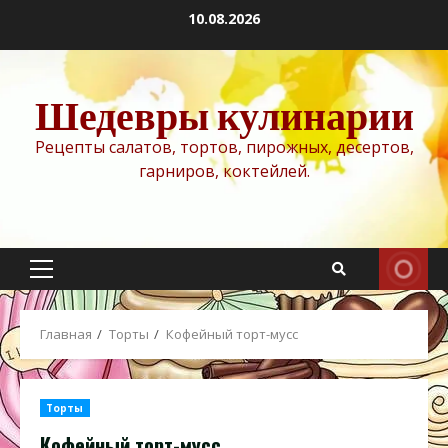
Перейти
10.08.2026
к
содержимому
Шедевры кулинарии
Рецепты салатов, тортов, пирожных, десертов,
гарниров, коктейлей.
Основное
меню
Главная
Торты
Кофейный торт-мусс
Торты
Кофейный торт-мусс