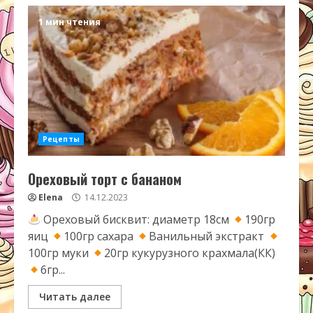
1 мин чтения
Рецепты
Ореховый торт с бананом
Elena
14.12.2023
Ореховый бисквит: диаметр 18см
190гр
яиц
100гр сахара
Ванильный экстракт
100гр муки
20гр кукурузного крахмала(КК)
6гр...
Читать далее