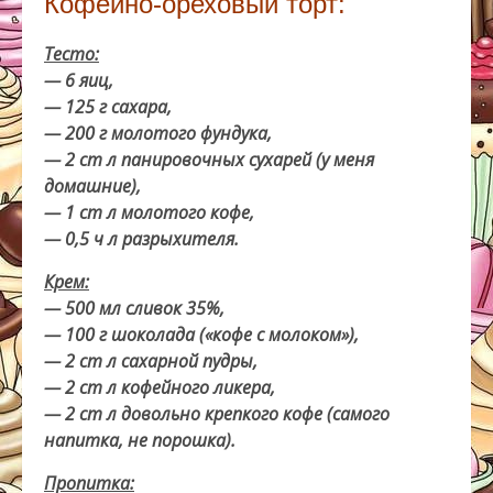
Кофейно-ореховый торт:
Тесто:
— 6 яиц,
— 125 г сахара,
— 200 г молотого фундука,
— 2 ст л панировочных сухарей (у меня
домашние),
— 1 ст л молотого кофе,
— 0,5 ч л разрыхителя.
Крем:
— 500 мл сливок 35%,
— 100 г шоколада («кофе с молоком»),
— 2 ст л сахарной пудры,
— 2 ст л кофейного ликера,
— 2 ст л довольно крепкого кофе (самого
напитка, не порошка).
Пропитка: