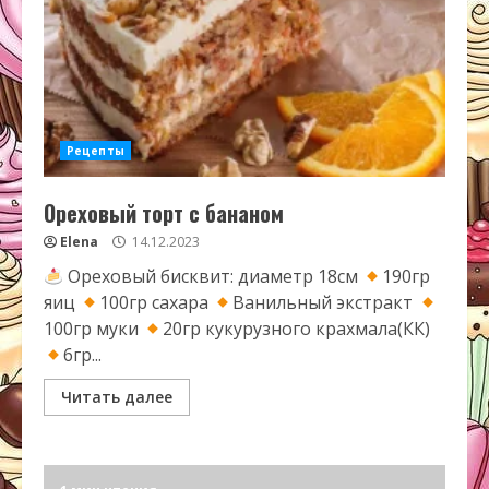
Рецепты
Ореховый торт с бананом
Elena
14.12.2023
Ореховый бисквит: диаметр 18см
190гр
яиц
100гр сахара
Ванильный экстракт
100гр муки
20гр кукурузного крахмала(КК)
6гр...
Читать далее