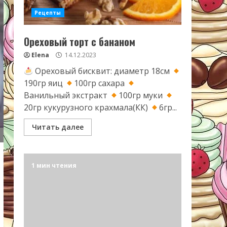
Рецепты
Ореховый торт с бананом
Elena
14.12.2023
Ореховый бисквит: диаметр 18см
190гр яиц
100гр сахара
Ванильный экстракт
100гр муки
20гр кукурузного крахмала(КК)
6гр...
Читать далее
1 мин чтения