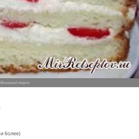
убничный торт
:
и более)