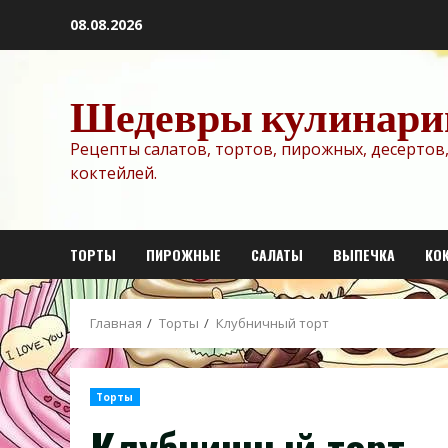
Перейти
08.08.2026
к
содержимому
Шедевры кулинари
Рецепты салатов, тортов, пирожных, десертов,
коктейлей.
ТОРТЫ
ПИРОЖНЫЕ
САЛАТЫ
ВЫПЕЧКА
КО
Главная
Торты
Клубничный торт
Торты