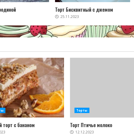
родиной
Торт Бисквитный с джемом
25.11.2023
ты
Торты
 торт с бананом
Торт Птичье молоко
023
12.12.2023