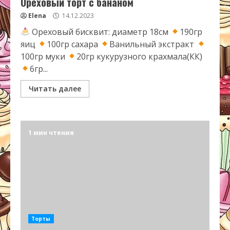
Ореховый торт с бананом
Elena
14.12.2023
Ореховый бисквит: диаметр 18см
190гр
яиц
100гр сахара
Ванильный экстракт
100гр муки
20гр кукурузного крахмала(КК)
6гр...
Читать далее
1 мин чтения
Торты