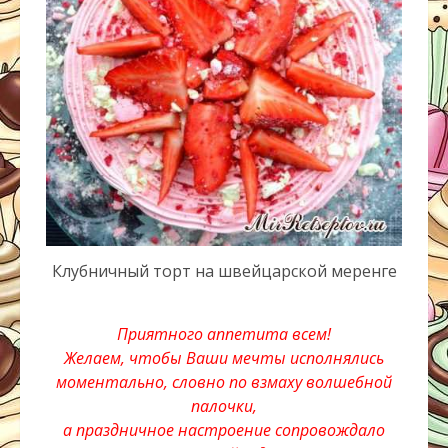
Клубничный торт на швейцарской меренге
Приятного аппетита всем!
Желаем, чтобы Ваши мечты исполнялись
моментально, словно по взмаху волшебной
палочки,
а праздничное настроение сопровождало