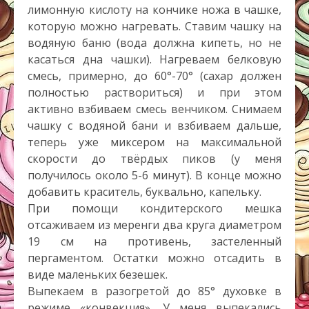
лимонную кислоту на кончике ножа в чашке,
которую можно нагревать. Ставим чашку на
водяную баню (вода должна кипеть, но не
касаться дна чашки). Нагреваем белковую
смесь, примерно, до 60°-70° (сахар должен
полностью раствориться) и при этом
активно взбиваем смесь венчиком. Снимаем
чашку с водяной бани и взбиваем дальше,
теперь уже миксером на максимальной
скорости до твёрдых пиков (у меня
получилось около 5-6 минут). В конце можно
добавить краситель, буквально, капельку.
При помощи кондитерского мешка
отсаживаем из меренги два круга диаметром
19 см на противень, застеленный
пергаментом. Остатки можно отсадить в
виде маленьких безешек.
Выпекаем в разогретой до 85° духовке в
режиме «конвекция». У меня выпекались