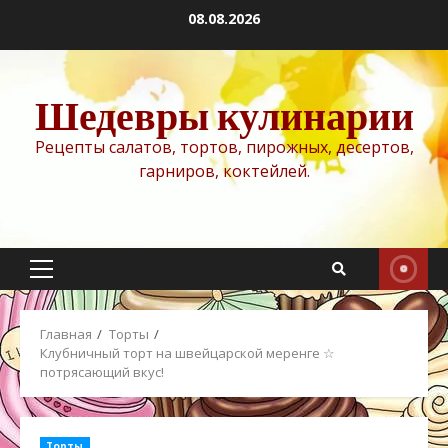
Перейти
08.08.2026
к
содержимому
Шедевры кулинарии
Рецепты салатов, тортов, пирожных, десертов,
гарниров, коктейлей.
Основное
меню
Главная
Торты
Клубничный торт на швейцарской меренге ☆
потрясающий вкус!
Торты