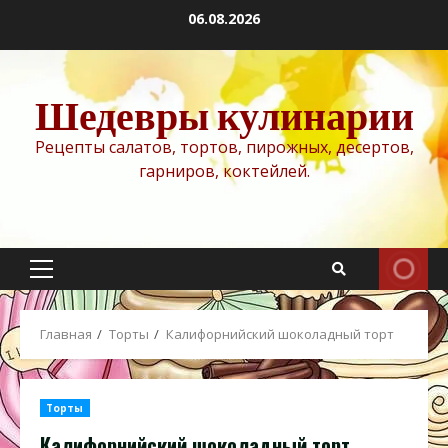
Перейти
06.08.2026
к
содержимому
Шедевры кулинарии
Рецепты салатов, тортов, пирожных, десертов,
гарниров, коктейлей.
Основное
меню
Главная
Торты
Калифорнийский шоколадный торт
Торты
Калифорнийский шоколадный торт