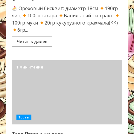
Ореховый бисквит: диаметр 18см
190гр
яиц
100гр сахара
Ванильный экстракт
100гр муки
20гр кукурузного крахмала(КК)
6гр...
Читать далее
1 мин чтения
Торты